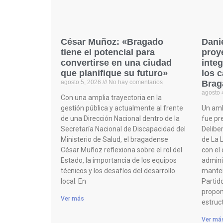
César Muñoz: «Bragado
Dani
tiene el potencial para
proy
convertirse en una ciudad
integ
que planifique su futuro»
los 
agosto 5, 2026
No hay comentarios
Brag
agosto 
Con una amplia trayectoria en la
gestión pública y actualmente al frente
Un amb
de una Dirección Nacional dentro de la
fue pr
Secretaría Nacional de Discapacidad del
Delibe
Ministerio de Salud, el bragadense
de La 
César Muñoz reflexiona sobre el rol del
con el 
Estado, la importancia de los equipos
adminis
técnicos y los desafíos del desarrollo
manteni
local. En
Partido
propon
Ver más
estruc
Ver má