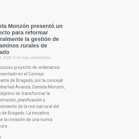
ela Monzón presentó un
ecto para reformar
ralmente la gestión de
caminos rurales de
ado
4, 2026
No hay comentarios
icioso proyecto de ordenanza
esentado en el Concejo
rante de Bragado, por la concejal
Libertad Avanza, Daniela Monzón,
objetivo de transformar la
tración, planificación y
miento de la red vial rural del
 de Bragado. La iniciativa
e la creación de una nueva
tura
s