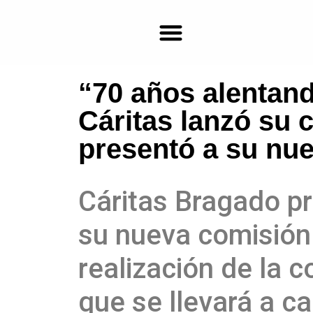
“70 años alentand
Farmacias de turno en Bragado
Cáritas lanzó su 
presentó a su nu
Cáritas Bragado pr
su nueva comisión 
realización de la c
que se llevará a c