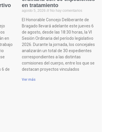
rtivo
en tratamiento
agosto 5, 2026
No hay comentarios
El Honorable Concejo Deliberante de
ejo
Bragado llevará adelante este jueves 6
los
de agosto, desde las 18:30 horas, la VI
án en
Sesión Ordinaria del período legislativo
 trabajo
2026. Durante la jornada, los concejales
rio
analizarán un total de 30 expedientes
 se
correspondientes a las distintas
comisiones del cuerpo, entre los que se
s 6 de
destacan proyectos vinculados
Ver más