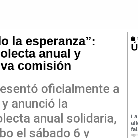
o la esperanza”:
Ú
colecta anual y
eva comisión
esentó oficialmente a
y anunció la
olecta anual solidaria,
La
al
abo el sábado 6 y
fa
ago