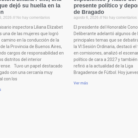
que dejó su huella en la
presente político y depo
ón
de Bragado
6, 2026
No hay comentarios
agosto 6, 2026
No hay comentarios
sario inspectora Liliana Elizabet
El presidente del Honorable Conc
es una de las mujeres que logró
Deliberante adelantó algunos de 
e camino en la conducción de la
principales temas que se debatir
 de la Provincia de Buenos Aires,
la VI Sesión Ordinaria, destacó el
do cargos de responsabilidad en
en comisiones, analizó el escena
os distritos del interior
político de cara a 2027 y también
ense. Tuvo un papel destacado
refirió a la actualidad de la Liga
gado con una cercanía muy
Bragadense de Fútbol. Hoy jueve
l con los
Ver más
s