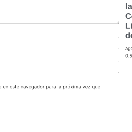
l
C
L
d
ago
b en este navegador para la próxima vez que