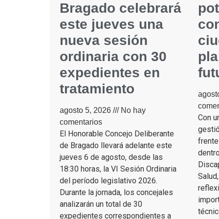
Bragado celebrará
pot
este jueves una
con
nueva sesión
ci
ordinaria con 30
pla
expedientes en
fut
tratamiento
agost
comen
agosto 5, 2026
No hay
Con un
comentarios
gestió
El Honorable Concejo Deliberante
frente
de Bragado llevará adelante este
dentro
jueves 6 de agosto, desde las
Disca
18:30 horas, la VI Sesión Ordinaria
Salud
del período legislativo 2026.
reflex
Durante la jornada, los concejales
impor
analizarán un total de 30
técnic
expedientes correspondientes a