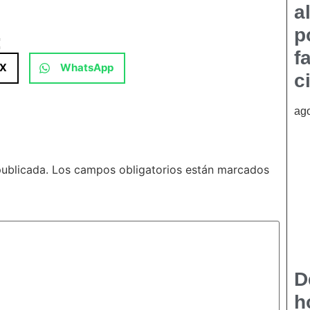
a
p
:
f
X
WhatsApp
c
ago
publicada.
Los campos obligatorios están marcados
D
h