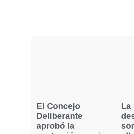
El Concejo
La 
Deliberante
de
aprobó la
so