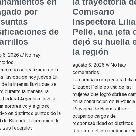
anamientos en
la trayectoria d
agado por
Comisario
esuntas
Inspectora Lili
sificaciones de
Pelle, una jefa 
arrillos
dejó su huella 
la región
o 6, 2026
No hay
tarios
agosto 6, 2026
No hay
 mismos se realizaron en la
comentarios
a lluviosa de hoy jueves En
La comisario inspectora Lilia
de la intensa lluvia que se
Elizabet Pelle es una de las
ró durante la mañana, la
mujeres que logró abrirse ca
a Federal Argentina llevó a
en la conducción de la Policía
n sorpresivo y sigiloso
Provincia de Buenos Aires,
ivo en distintos puntos de la
ocupando cargos de
 de Bragado. La irrupción de
responsabilidad en distintos
erzas federales
distritos del interior bonaere