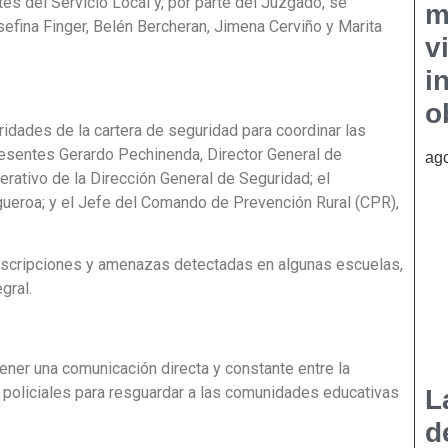
es del Servicio Local y, por parte del Juzgado, se
m
sefina Finger, Belén Bercheran, Jimena Cerviño y Marita
v
i
o
ridades de la cartera de seguridad para coordinar las
presentes Gerardo Pechinenda, Director General de
ago
rativo de la Dirección General de Seguridad; el
gueroa; y el Jefe del Comando de Prevención Rural (CPR),
 inscripciones y amenazas detectadas en algunas escuelas,
gral.
ner una comunicación directa y constante entre la
zas policiales para resguardar a las comunidades educativas
L
d