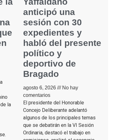
e la
Yaffaldano
anticipó una
ana
sesión con 30
que
expedientes y
en
habló del presente
político y
deportivo de
Bragado
na
agosto 6, 2026
No hay
comentarios
mino
El presidente del Honorable
 de la
Concejo Deliberante adelantó
algunos de los principales temas
que se debatirán en la VI Sesión
Ordinaria, destacó el trabajo en
nse.