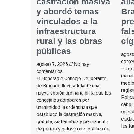
castración masiva
all
y abordó temas
Br
vinculados a la
pr
infraestructura
fal
rural y las obras
cig
públicas
agost
comen
agosto 7, 2026
No hay
– Los
comentarios
mañan
El Honorable Concejo Deliberante
medio 
de Bragado llevó adelante una
regist
nueva sesión ordinaria en la que los
Policí
concejales aprobaron por
cabo u
unanimidad la ordenanza que
operat
establece la castración masiva,
ciudad
gratuita, sistemática y permanente
las fu
de perros y gatos como política de