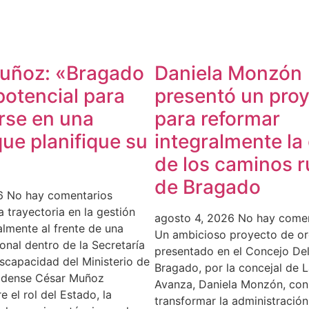
uñoz: «Bragado
Daniela Monzón
 potencial para
presentó un pro
rse en una
para reformar
ue planifique su
integralmente la
de los caminos r
de Bragado
26
No hay comentarios
 trayectoria en la gestión
agosto 4, 2026
No hay comen
almente al frente de una
Un ambicioso proyecto de o
onal dentro de la Secretaría
presentado en el Concejo Del
scapacidad del Ministerio de
Bragado, por la concejal de L
gadense César Muñoz
Avanza, Daniela Monzón, con 
e el rol del Estado, la
transformar la administración,