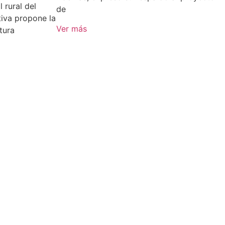
 rural del
de
tiva propone la
Ver más
tura