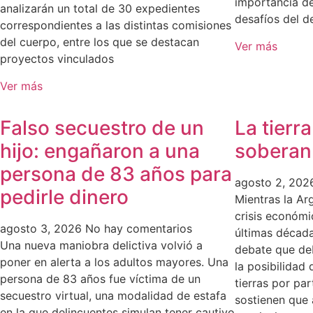
importancia de
analizarán un total de 30 expedientes
desafíos del de
correspondientes a las distintas comisiones
del cuerpo, entre los que se destacan
Ver más
proyectos vinculados
Ver más
Falso secuestro de un
La tierr
hijo: engañaron a una
soberan
persona de 83 años para
agosto 2, 20
pedirle dinero
Mientras la Ar
crisis económi
agosto 3, 2026
No hay comentarios
últimas década
Una nueva maniobra delictiva volvió a
debate que de
poner en alerta a los adultos mayores. Una
la posibilidad 
persona de 83 años fue víctima de un
tierras por pa
secuestro virtual, una modalidad de estafa
sostienen que a
en la que delincuentes simulan tener cautivo