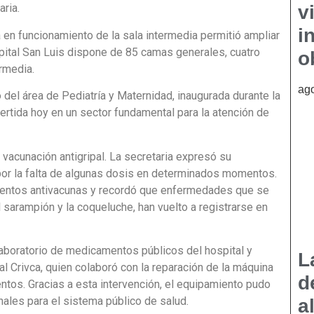
ria.
v
i
 en funcionamiento de la sala intermedia permitió ampliar
pital San Luis dispone de 85 camas generales, cuatro
o
rmedia.
ago
el área de Pediatría y Maternidad, inaugurada durante la
rtida hoy en un sector fundamental para la atención de
vacunación antigripal. La secretaria expresó su
 por la falta de algunas dosis en determinados momentos.
ientos antivacunas y recordó que enfermedades que se
sarampión y la coqueluche, han vuelto a registrarse en
 laboratorio de medicamentos públicos del hospital y
L
al Crivca, quien colaboró con la reparación de la máquina
d
ntos. Gracias a esta intervención, el equipamiento pudo
nales para el sistema público de salud.
a