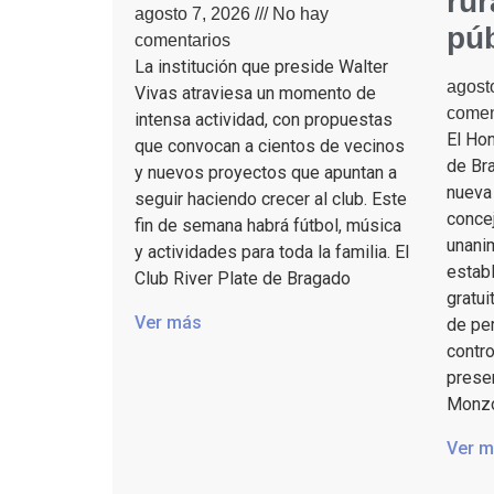
rur
agosto 7, 2026
No hay
púb
comentarios
La institución que preside Walter
agost
Vivas atraviesa un momento de
comen
intensa actividad, con propuestas
El Ho
que convocan a cientos de vecinos
de Bra
y nuevos proyectos que apuntan a
nueva 
seguir haciendo crecer al club. Este
conce
fin de semana habrá fútbol, música
unani
y actividades para toda la familia. El
establ
Club River Plate de Bragado
gratui
Ver más
de per
contro
presen
Monzón
Ver 