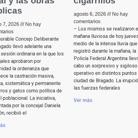
al y las obras
cigarrillos
licas
agosto 6, 2026
No hay
comentarios
o 7, 2026
No hay
– Los mismos se realizaron e
tarios
mañana lluviosa de hoy jueve
norable Concejo Deliberante
medio de la intensa lluvia que
gado llevó adelante una
registró durante la mañana, la
sesión ordinaria en la que los
Policía Federal Argentina llev
jales aprobaron por
cabo un sorpresivo y sigiloso
midad la ordenanza que
operativo en distintos puntos 
ece la castración masiva,
ciudad de Bragado. La irrupci
ta, sistemática y permanente
las fuerzas federales
ros y gatos como política de
l poblacional. La iniciativa,
Ver más
tada por la concejal Daniela
, recibió el
más