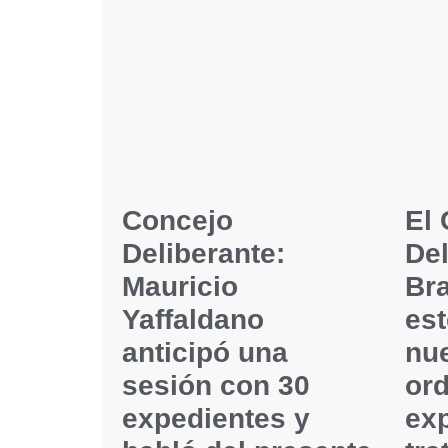
Concejo
El
Deliberante:
Del
Mauricio
Br
Yaffaldano
est
anticipó una
nu
sesión con 30
ord
expedientes y
ex