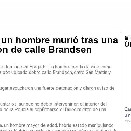
 un hombre murió tras una
Úl
ón de calle Brandsen
ste domingo en Bragado. Un hombre perdió la vida como
alpón ubicado sobre calle Brandsen, entre San Martín y
ugar escucharon una fuerte detonación y dieron aviso de
tarios, aunque no debió intervenir en el interior del
Ca
de la Policía al confirmarse el fallecimiento de una
un
ago
ima, un hombre mayor de edad, habría estado manipulando
mienta eléctrica cuando, por causas que aún son materia de