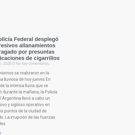
olicía Federal desplegó
resivos allanamientos
ragado por presuntas
ficaciones de cigarrillos
6, 2026
No hay comentarios
mismos se realizaron en la
 lluviosa de hoy jueves En
e la intensa lluvia que se
ó durante la mañana, la Policía
l Argentina llevó a cabo un
ivo y sigiloso operativo en
os puntos de la ciudad de
o. La irrupción de las fuerzas
les
s