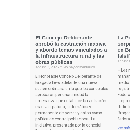
El Concejo Deliberante
La P
aprobó la castración masiva
sorp
y abordó temas vinculados a
en B
la infraestructura rural y las
falsi
obras públicas
agosto 
agosto 7, 2026
No hay comentarios
– Los 
El Honorable Concejo Deliberante de
mañana
Bragado llevó adelante una nueva
medio d
sesión ordinaria en la que los concejales
registr
aprobaron por unanimidad la
Federa
ordenanza que establece la castración
sorpres
masiva, gratuita, sistemática y
distint
permanente de perros y gatos como
Bragad
política de control poblacional. La
federa
iniciativa, presentada por la concejal
Ver má