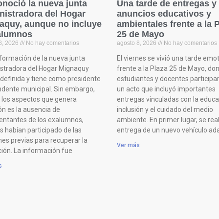
onoció la nueva junta
Una tarde de entregas y
nistradora del Hogar
anuncios educativos y
aquy, aunque no incluye
ambientales frente a la 
alumnos
25 de Mayo
8, 2026
No hay comentarios
agosto 8, 2026
No hay comentarios
formación de la nueva junta
El viernes se vivió una tarde emo
stradora del Hogar Mignaquy
frente a la Plaza 25 de Mayo, do
definida y tiene como presidente
estudiantes y docentes participa
endente municipal. Sin embargo,
un acto que incluyó importantes
 los aspectos que genera
entregas vinculadas con la educac
ón es la ausencia de
inclusión y el cuidado del medio
entantes de los exalumnos,
ambiente. En primer lugar, se real
s habían participado de las
entrega de un nuevo vehículo ad
nes previas para recuperar la
Ver más
ción. La información fue
s