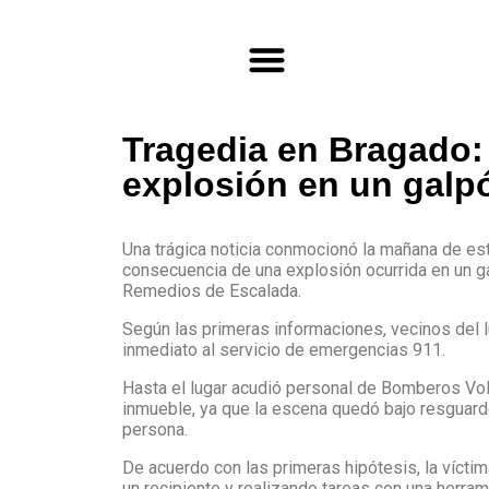
Tragedia en Bragado:
Farmacias de turno en Bragado
explosión en un galp
Una trágica noticia conmocionó la mañana de e
consecuencia de una explosión ocurrida en un g
Remedios de Escalada.
Según las primeras informaciones, vecinos del l
inmediato al servicio de emergencias 911.
Hasta el lugar acudió personal de Bomberos Volun
inmueble, ya que la escena quedó bajo resguardo 
persona.
De acuerdo con las primeras hipótesis, la víct
un recipiente y realizando tareas con una herra