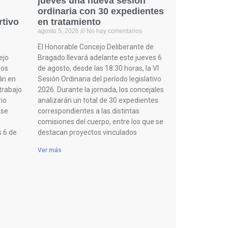
jueves una nueva sesión
ordinaria con 30 expedientes
rtivo
en tratamiento
agosto 5, 2026
No hay comentarios
El Honorable Concejo Deliberante de
ejo
Bragado llevará adelante este jueves 6
los
de agosto, desde las 18:30 horas, la VI
án en
Sesión Ordinaria del período legislativo
 trabajo
2026. Durante la jornada, los concejales
rio
analizarán un total de 30 expedientes
 se
correspondientes a las distintas
comisiones del cuerpo, entre los que se
s 6 de
destacan proyectos vinculados
Ver más