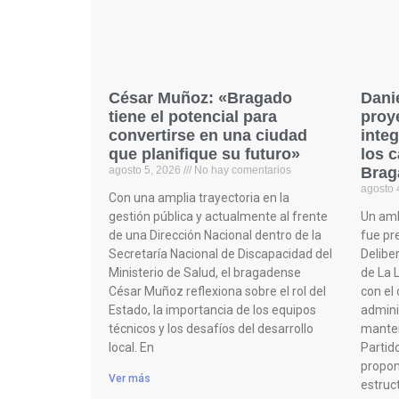
César Muñoz: «Bragado
Dani
tiene el potencial para
proy
convertirse en una ciudad
integ
que planifique su futuro»
los 
agosto 5, 2026
No hay comentarios
Brag
agosto 
Con una amplia trayectoria en la
gestión pública y actualmente al frente
Un amb
de una Dirección Nacional dentro de la
fue pr
Secretaría Nacional de Discapacidad del
Delibe
Ministerio de Salud, el bragadense
de La 
César Muñoz reflexiona sobre el rol del
con el 
Estado, la importancia de los equipos
adminis
técnicos y los desafíos del desarrollo
manteni
local. En
Partido
propon
Ver más
estruc