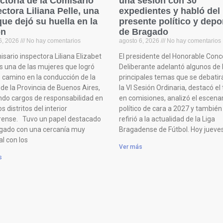
ctoria de la Comisario
una sesión con 30
ctora Liliana Pelle, una
expedientes y habló del
que dejó su huella en la
presente político y depo
ón
de Bragado
6, 2026
No hay comentarios
agosto 6, 2026
No hay comentarios
sario inspectora Liliana Elizabet
El presidente del Honorable Conc
es una de las mujeres que logró
Deliberante adelantó algunos de 
e camino en la conducción de la
principales temas que se debatir
 de la Provincia de Buenos Aires,
la VI Sesión Ordinaria, destacó el
do cargos de responsabilidad en
en comisiones, analizó el escena
os distritos del interior
político de cara a 2027 y también
ense. Tuvo un papel destacado
refirió a la actualidad de la Liga
gado con una cercanía muy
Bragadense de Fútbol. Hoy jueve
l con los
Ver más
s