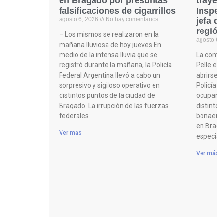
en Bragado por presuntas
traye
falsificaciones de cigarrillos
Inspe
agosto 6, 2026
No hay comentarios
jefa 
regi
– Los mismos se realizaron en la
agosto 
mañana lluviosa de hoy jueves En
medio de la intensa lluvia que se
La comi
registró durante la mañana, la Policía
Pelle 
Federal Argentina llevó a cabo un
abrirs
sorpresivo y sigiloso operativo en
Policía
distintos puntos de la ciudad de
ocupan
Bragado. La irrupción de las fuerzas
distint
federales
bonaer
en Bra
Ver más
especia
Ver má