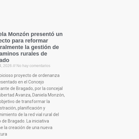
ela Monzón presentó un
ecto para reformar
ralmente la gestión de
caminos rurales de
ado
4, 2026
No hay comentarios
icioso proyecto de ordenanza
esentado en el Concejo
rante de Bragado, por la concejal
Libertad Avanza, Daniela Monzón,
objetivo de transformar la
tración, planificación y
miento de la red vial rural del
 de Bragado. La iniciativa
e la creación de una nueva
tura