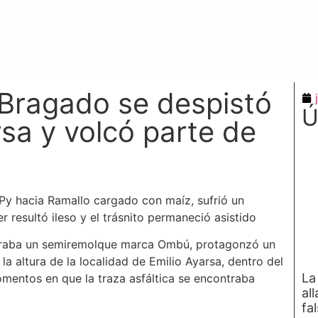
Bragado se despistó
Ú
rsa y volcó parte de
y hacia Ramallo cargado con maíz, sufrió un
r resultó ileso y el trásnito permaneció asistido
straba un semiremolque marca Ombú, protagonzó un
a la altura de la localidad de Emilio Ayarsa, dentro del
La
omentos en que la traza asfáltica se encontraba
al
fa