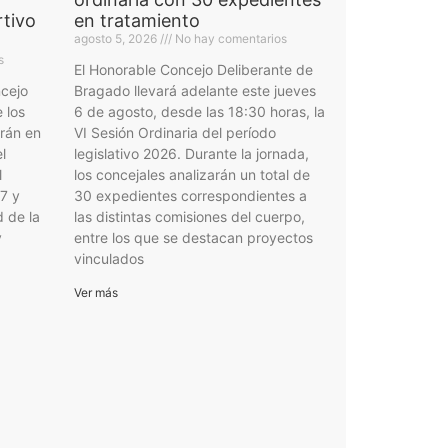
rtivo
en tratamiento
agosto 5, 2026
No hay comentarios
s
El Honorable Concejo Deliberante de
ncejo
Bragado llevará adelante este jueves
 los
6 de agosto, desde las 18:30 horas, la
irán en
VI Sesión Ordinaria del período
l
legislativo 2026. Durante la jornada,
l
los concejales analizarán un total de
27 y
30 expedientes correspondientes a
d de la
las distintas comisiones del cuerpo,
y
entre los que se destacan proyectos
vinculados
Ver más