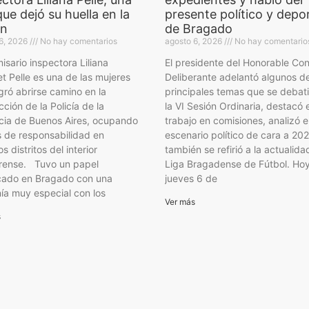
que dejó su huella en la
presente político y depo
ón
de Bragado
6, 2026
No hay comentarios
agosto 6, 2026
No hay comentario
isario inspectora Liliana
El presidente del Honorable Co
et Pelle es una de las mujeres
Deliberante adelantó algunos de
gró abrirse camino en la
principales temas que se debat
ción de la Policía de la
la VI Sesión Ordinaria, destacó e
cia de Buenos Aires, ocupando
trabajo en comisiones, analizó e
 de responsabilidad en
escenario político de cara a 20
os distritos del interior
también se refirió a la actualida
rense. Tuvo un papel
Liga Bragadense de Fútbol. Ho
cado en Bragado con una
jueves 6 de
ía muy especial con los
Ver más
s