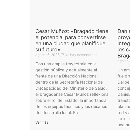
César Muñoz: «Bragado tiene
Dani
el potencial para convertirse
proy
en una ciudad que planifique
integ
su futuro»
los c
agosto 5, 2026
No hay comentarios
Brag
agosto 
Con una amplia trayectoria en la
gestión pública y actualmente al
Un amb
frente de una Dirección Nacional
fue pr
dentro de la Secretaría Nacional de
Delibe
Discapacidad del Ministerio de Salud,
concej
el bragadense César Muñoz reflexiona
Daniel
sobre el rol del Estado, la importancia
transf
de los equipos técnicos y los desafíos
planif
del desarrollo local. En
red vi
La ini
Ver más
una nu