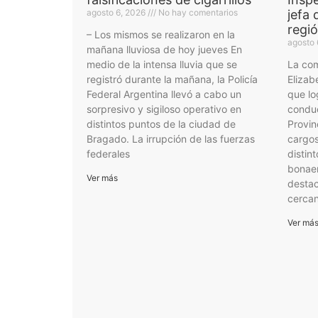
agosto 6, 2026
No hay comentarios
jefa 
regi
– Los mismos se realizaron en la
agosto 
mañana lluviosa de hoy jueves En
medio de la intensa lluvia que se
La com
registró durante la mañana, la Policía
Elizab
Federal Argentina llevó a cabo un
que lo
sorpresivo y sigiloso operativo en
conduc
distintos puntos de la ciudad de
Provin
Bragado. La irrupción de las fuerzas
cargos
federales
distint
bonae
Ver más
desta
cercan
Ver má