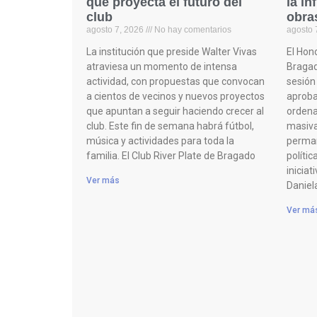
que proyecta el futuro del
la in
club
obra
agosto 7, 2026
No hay comentarios
agosto 
La institución que preside Walter Vivas
El Hon
atraviesa un momento de intensa
Bragad
actividad, con propuestas que convocan
sesión 
a cientos de vecinos y nuevos proyectos
aproba
que apuntan a seguir haciendo crecer al
ordena
club. Este fin de semana habrá fútbol,
masiva,
música y actividades para toda la
perman
familia. El Club River Plate de Bragado
polític
iniciat
Ver más
Daniel
Ver má