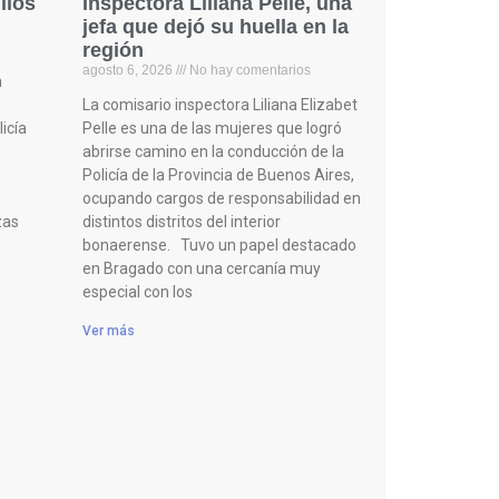
llos
Inspectora Liliana Pelle, una
jefa que dejó su huella en la
región
agosto 6, 2026
No hay comentarios
n
La comisario inspectora Liliana Elizabet
icía
Pelle es una de las mujeres que logró
abrirse camino en la conducción de la
Policía de la Provincia de Buenos Aires,
ocupando cargos de responsabilidad en
zas
distintos distritos del interior
bonaerense. Tuvo un papel destacado
en Bragado con una cercanía muy
especial con los
Ver más