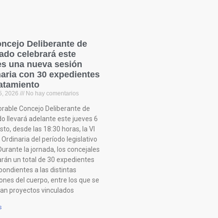
oncejo Deliberante de
ado celebrará este
es una nueva sesión
naria con 30 expedientes
ratamiento
5, 2026
No hay comentarios
orable Concejo Deliberante de
o llevará adelante este jueves 6
to, desde las 18:30 horas, la VI
Ordinaria del período legislativo
urante la jornada, los concejales
arán un total de 30 expedientes
pondientes a las distintas
ones del cuerpo, entre los que se
an proyectos vinculados
s