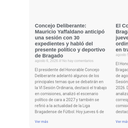
Concejo Deliberante:
El C
Mauricio Yaffaldano anticipó
Brag
una sesión con 30
juev
expedientes y habló del
ordi
presente político y deportivo
en t
de Bragado
agosto 
agosto 6, 2026
No hay comentarios
El Hon
El presidente del Honorable Concejo
Bragad
Deliberante adelantó algunos de los
de agos
principales temas que se debatirán en
Sesión 
la VI Sesión Ordinaria, destacó el trabajo
2026. D
en comisiones, analizó el escenario
analiz
político de cara a 2027 y también se
corres
refirió a la actualidad de la Liga
comisi
Bragadense de Fútbol. Hoy jueves 6 de
destac
Ver más
Ver má