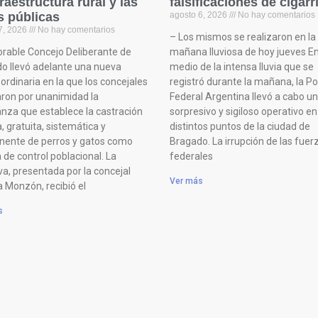
fraestructura rural y las
falsificaciones de cigarri
s públicas
agosto 6, 2026
No hay comentarios
7, 2026
No hay comentarios
– Los mismos se realizaron en la
orable Concejo Deliberante de
mañana lluviosa de hoy jueves E
o llevó adelante una nueva
medio de la intensa lluvia que se
ordinaria en la que los concejales
registró durante la mañana, la Pol
ron por unanimidad la
Federal Argentina llevó a cabo un
nza que establece la castración
sorpresivo y sigiloso operativo en
 gratuita, sistemática y
distintos puntos de la ciudad de
ente de perros y gatos como
Bragado. La irrupción de las fuer
a de control poblacional. La
federales
iva, presentada por la concejal
Ver más
a Monzón, recibió el
s