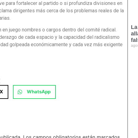
e para fortalecer al partido o si profundiza divisiones en
clama dirigentes más cerca de los problemas reales de la
rias.
La
n en juego nombres o cargos dentro del comité radical.
al
liderazgo de cada espacio y la capacidad del radicalismo
fa
ciedad golpeada económicamente y cada vez más exigente
ago
:
X
WhatsApp
publicada.
Los campos obligatorios están marcados