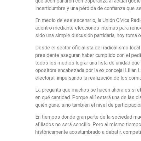
que acompañaron con esperanza al actual gobie
incertidumbre y una pérdida de confianza que se 
En medio de ese escenario, la Unión Cívica Rad
adentro mediante elecciones internas para reno
sido una simple discusión partidaria, hoy toma o
Desde el sector oficialista del radicalismo lo
presidente aseguran haber cumplido con el pedi
todos los medios lograr una lista de unidad que e
opositora encabezada por la ex concejal Lilian 
electoral, impulsando la realización de los comi
La pregunta que muchos se hacen ahora es si el a
en qué cantidad. Porque allí estará una de las c
quién gane, sino también el nivel de participación
En tiempos donde gran parte de la sociedad muest
afiliados no será sencillo. Pero al mismo tiempo,
históricamente acostumbrado a debatir, competir 