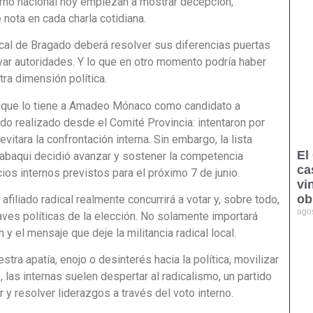
rno nacional hoy empiezan a mostrar decepción,
nota en cada charla cotidiana.
ical de Bragado deberá resolver sus diferencias puertas
var autoridades. Y lo que en otro momento podría haber
tra dimensión política.
cal que lo tiene a Amadeo Mónaco como candidato a
do realizado desde el Comité Provincia: intentaron por
vitara la confrontación interna. Sin embargo, la lista
El
Labaqui decidió avanzar y sostener la competencia
ca
cios internos previstos para el próximo 7 de junio.
vi
ob
filiado radical realmente concurrirá a votar y, sobre todo,
ago
laves políticas de la elección. No solamente importará
 y el mensaje que deje la militancia radical local.
ra apatía, enojo o desinterés hacia la política, movilizar
 las internas suelen despertar al radicalismo, un partido
y resolver liderazgos a través del voto interno.